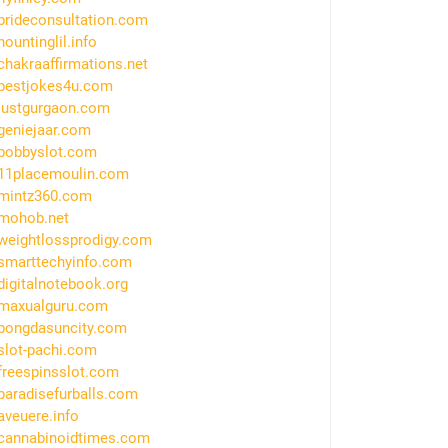
prideconsultation.com
hountinglil.info
chakraaffirmations.net
bestjokes4u.com
lustgurgaon.com
geniejaar.com
bobbyslot.com
11placemoulin.com
mintz360.com
mohob.net
weightlossprodigy.com
smarttechyinfo.com
digitalnotebook.org
maxualguru.com
bongdasuncity.com
slot-pachi.com
freespinsslot.com
paradisefurballs.com
aveuere.info
cannabinoidtimes.com