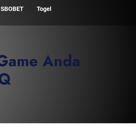
SBOBET
Togel
 Game Anda
QQ