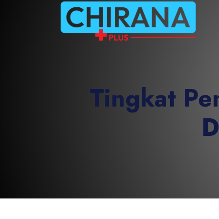
Skip
to
content
Tingkat P
D