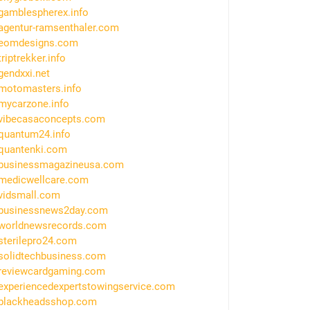
gamblespherex.info
agentur-ramsenthaler.com
eomdesigns.com
triptrekker.info
gendxxi.net
motomasters.info
mycarzone.info
vibecasaconcepts.com
quantum24.info
quantenki.com
businessmagazineusa.com
medicwellcare.com
vidsmall.com
businessnews2day.com
worldnewsrecords.com
sterilepro24.com
solidtechbusiness.com
reviewcardgaming.com
experiencedexpertstowingservice.com
blackheadsshop.com