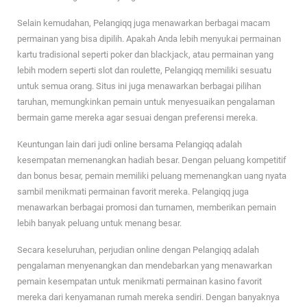
Selain kemudahan, Pelangiqq juga menawarkan berbagai macam
permainan yang bisa dipilih. Apakah Anda lebih menyukai permainan
kartu tradisional seperti poker dan blackjack, atau permainan yang
lebih modern seperti slot dan roulette, Pelangiqq memiliki sesuatu
untuk semua orang. Situs ini juga menawarkan berbagai pilihan
taruhan, memungkinkan pemain untuk menyesuaikan pengalaman
bermain game mereka agar sesuai dengan preferensi mereka.
Keuntungan lain dari judi online bersama Pelangiqq adalah
kesempatan memenangkan hadiah besar. Dengan peluang kompetitif
dan bonus besar, pemain memiliki peluang memenangkan uang nyata
sambil menikmati permainan favorit mereka. Pelangiqq juga
menawarkan berbagai promosi dan turnamen, memberikan pemain
lebih banyak peluang untuk menang besar.
Secara keseluruhan, perjudian online dengan Pelangiqq adalah
pengalaman menyenangkan dan mendebarkan yang menawarkan
pemain kesempatan untuk menikmati permainan kasino favorit
mereka dari kenyamanan rumah mereka sendiri. Dengan banyaknya