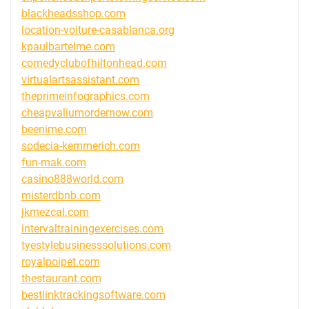
blackheadsshop.com
location-voiture-casablanca.org
kpaulbartelme.com
comedyclubofhiltonhead.com
virtualartsassistant.com
theprimeinfographics.com
cheapvaliumordernow.com
beenime.com
sodecia-kemmerich.com
fun-mak.com
casino888world.com
misterdbnb.com
jkmezcal.com
intervaltrainingexercises.com
tyestylebusinesssolutions.com
royalpoipet.com
thestaurant.com
bestlinktrackingsoftware.com