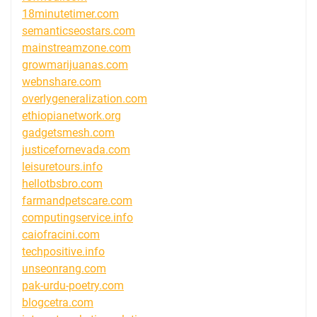
18minutetimer.com
semanticseostars.com
mainstreamzone.com
growmarijuanas.com
webnshare.com
overlygeneralization.com
ethiopianetwork.org
gadgetsmesh.com
justicefornevada.com
leisuretours.info
hellotbsbro.com
farmandpetscare.com
computingservice.info
caiofracini.com
techpositive.info
unseonrang.com
pak-urdu-poetry.com
blogcetra.com