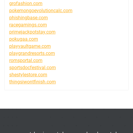
grofashion.com
pokemongoevolutioncalc.com
phishingbase.com
racegamings.com
primejackpotstay.com
pokugaa.com
playvaultgame.com
playgrandresorts.com
romsportal.com
sportsdocfestival.com
shestylestore.com
thingsiwontfinish.com