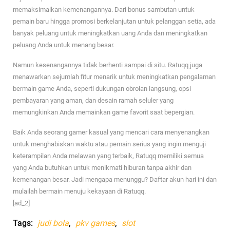
memaksimalkan kemenangannya. Dari bonus sambutan untuk
pemain baru hingga promosi berkelanjutan untuk pelanggan setia, ada
banyak peluang untuk meningkatkan uang Anda dan meningkatkan
peluang Anda untuk menang besar.
Namun kesenangannya tidak berhenti sampai di situ. Ratuqq juga
menawarkan sejumlah fitur menarik untuk meningkatkan pengalaman
bermain game Anda, seperti dukungan obrolan langsung, opsi
pembayaran yang aman, dan desain ramah seluler yang
memungkinkan Anda memainkan game favorit saat bepergian.
Baik Anda seorang gamer kasual yang mencari cara menyenangkan
untuk menghabiskan waktu atau pemain serius yang ingin menguji
keterampilan Anda melawan yang terbaik, Ratuqq memiliki semua
yang Anda butuhkan untuk menikmati hiburan tanpa akhir dan
kemenangan besar. Jadi mengapa menunggu? Daftar akun hari ini dan
mulailah bermain menuju kekayaan di Ratuqq.
[ad_2]
Tags:
judi bola
,
pkv games
,
slot