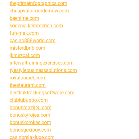
theprimeinfographics.com
cheapvaliumordernow.com
beenime.com
sodecia-kemmerich.com
fun-mak.com
casino888world.com
misterdbnb.com
jkmezcal.com
intervaltrainingexercises.com
tyestylebusinesssolutions.com
royalpoipet.com
thestaurant.com
bestlinktrackingsoftware.com
clublubupoo.com
bonusmazijeu.com
bonuskyfojea.com
bonuskorokee.com
bonusgexipoy.com
casinorelaxluxe.com