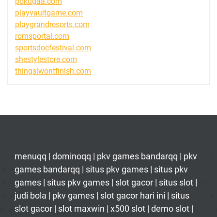
pokugaa.com
playvaultgame.com
playgrandresorts.com
romsportal.com
sportsdocfestival.com
shestylestore.com
thingsiwontfinish.com
menuqq
|
dominoqq
|
pkv games bandarqq
|
pkv
games bandarqq
|
situs pkv games
|
situs pkv
games
|
situs pkv games
|
slot gacor
|
situs slot
|
judi bola
|
pkv games
|
slot gacor hari ini
|
situs
slot gacor
|
slot maxwin
|
x500 slot
|
demo slot
|