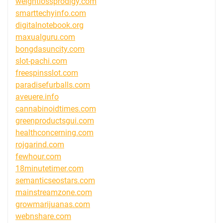
weightlossprodigy.com
smarttechyinfo.com
digitalnotebook.org
maxualguru.com
bongdasuncity.com
slot-pachi.com
freespinsslot.com
paradisefurballs.com
aveuere.info
cannabinoidtimes.com
greenproductsgui.com
healthconcerning.com
rojgarind.com
fewhour.com
18minutetimer.com
semanticseostars.com
mainstreamzone.com
growmarijuanas.com
webnshare.com