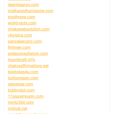
deanbeanxn.com
matkarajdhanigame.com
popthrone.com
world-slots.com
imakewebsolution.com
che-blog.com
pancakecoinz.com
flyfinley.com
prideconsultation.com
hountinglil.info
chakraaffirmations.net
bestjokes4u.com
lustgurgaon.com
geniejaar.com
bobbyslot.com
11placemoulin.com
mintz360.com
mohob.net