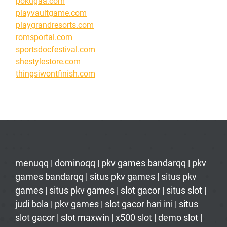
pokugaa.com
playvaultgame.com
playgrandresorts.com
romsportal.com
sportsdocfestival.com
shestylestore.com
thingsiwontfinish.com
menuqq
|
dominoqq
|
pkv games bandarqq
|
pkv
games bandarqq
|
situs pkv games
|
situs pkv
games
|
situs pkv games
|
slot gacor
|
situs slot
|
judi bola
|
pkv games
|
slot gacor hari ini
|
situs
slot gacor
|
slot maxwin
|
x500 slot
|
demo slot
|