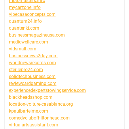
motomasters.info
mycarzone.info
vibecasaconcepts.com
quantum24.info
quantenki.com
businessmagazineusa.com
medicwellcare.com
vidsmall.com
businessnews2day.com
worldnewsrecords.com
sterilepro24.com
solidtechbusiness.com
reviewcardgaming.com
experiencedexpertstowingservice.com
blackheadsshop.com
location-voiture-casablanca.org
kpaulbartelme.com
comedyclubofhiltonhead.com
virtualartsassistant.com