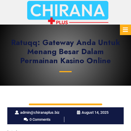
Skip
to
content
Ratuqq: Gateway Anda Untuk
Menang Besar Dalam
Permainan Kasino Online
admin@chiranaplus.biz
August 14, 2025
0 Comments