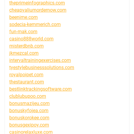
theprimeinfographics.com
cheapvaliumordernow.com
beenime.com
sodecia-kemmerich.com
fun-mak.com
casino888world.com
misterdbnb.com
jkmezcal.com
intervaltrainingexercises.com
tyestylebusinesssolutions.com
royalpoipet.com
thestaurant.com
bestlinktrackingsoftware.com
clublubupoo.com
bonusmazijeu.com
bonuskyfojea.com
bonuskorokee.com
bonusgexipoy.com
casinorelaxluxe.com