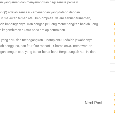
an yang aman dan menyenangkan bagi semua pemain.
ionQQ adalah sensasi kemenangan yang datang dengan
in melawan teman atau berkompetisi dalam sebuah turnamen,
k ada bandingannya. Dan dengan peluang memenangkan hadiah uang
an kegembiraan ekstra pada setiap permainan.
ne yang seru dan menegangkan, ChampionQQ adalah jawabannya.
ah pengguna, dan fitur-fitur menarik, ChampionQQ menawarkan
 dengan cara yang benar-benar baru. Bergabunglah hari ini dan
Next
Next Post
Post