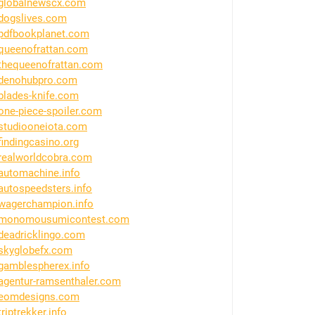
globalnewscx.com
dogslives.com
pdfbookplanet.com
queenofrattan.com
thequeenofrattan.com
denohubpro.com
blades-knife.com
one-piece-spoiler.com
studiooneiota.com
findingcasino.org
realworldcobra.com
automachine.info
autospeedsters.info
wagerchampion.info
monomousumicontest.com
deadricklingo.com
skyglobefx.com
gamblespherex.info
agentur-ramsenthaler.com
eomdesigns.com
triptrekker.info