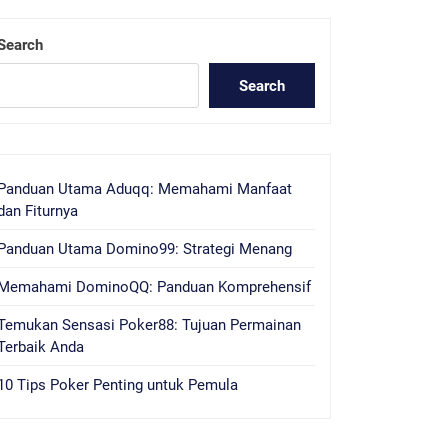
Search
Search
Panduan Utama Aduqq: Memahami Manfaat
dan Fiturnya
Panduan Utama Domino99: Strategi Menang
Memahami DominoQQ: Panduan Komprehensif
Temukan Sensasi Poker88: Tujuan Permainan
Terbaik Anda
10 Tips Poker Penting untuk Pemula