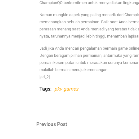
ChampionQQ berkomitmen untuk menyediakan lingkung
Namun mungkin aspek yang paling menarik dari Champ
memenangkan sebuah permainan. Baik saat Anda berma
perasaan menang saat Anda menjadi yang teratas tida
nyata, taruhannya menjadi lebih tinggi, menambah lapis
Jadi jika Anda mencari pengalaman bermain game onli
Dengan beragam pilihan permainan, antarmuka yang ram
pemain kesempatan untuk merasakan serunya kemenangan
mulailah bermain menuju kemenangan!
[ad_2]
Tags:
pkv games
Post
Previous
Previous Post
Post
navigation