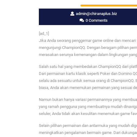
admin@chiranaplus.biz
0 Comments
[ad_1]
Jika Anda seorang penggemar game online dan mencari
mengunjungi ChampionQQ. Dengan beragam pilihan pe
merasakan serunya kemenangan dalam lingkungan yan
Salah satu hal yang membedakan ChampionQQ dari platf
Dari permainan kartu klasik seperti Poker dan Domino QQ
selalu ada sesuatu untuk semua orang di ChampionQQ. 
biasa, Anda akan menemukan permainan yang sesuai den
Namun bukan hanya variasi permainannya yang membuat
yang ramah pengguna yang membuatnya mudah dinavigasi
seluler, Anda tidak akan kesulitan menemukan game fav
Selain pilihan permainan dan antarmuka yang mudah di
meningkatkan pengalaman bermain game. Dari dukungan