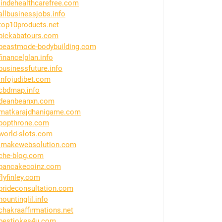
lindehealthcarefree.com
allbusinessjobs.info
top10products.net
pickabatours.com
beastmode-bodybuilding.com
financelplan.info
businessfuture.info
infojudibet.com
cbdmap.info
deanbeanxn.com
matkarajdhanigame.com
popthrone.com
world-slots.com
imakewebsolution.com
che-blog.com
pancakecoinz.com
flyfinley.com
prideconsultation.com
hountinglil.info
chakraaffirmations.net
bestjokes4u.com