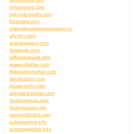
techpositive.info
unseonrang.com
pak-urdu-poetry.com
blogcetra.com
internetmarketingsolutions.co
ollystvs.com
globalnewscx.com
dogslives.com
pdfbookplanet.com
queenofrattan.com
thequeenofrattan.com
denohubpro.com
blades-knife.com
one-piece-spoiler.com
studiooneiota.com
findingcasino.org
realworldcobra.com
automachine.info
autospeedsters.info