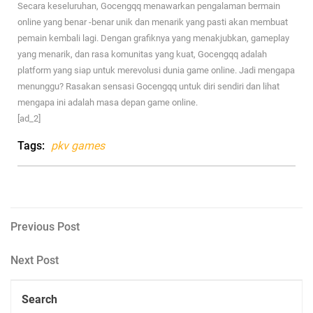
Secara keseluruhan, Gocengqq menawarkan pengalaman bermain
online yang benar -benar unik dan menarik yang pasti akan membuat
pemain kembali lagi. Dengan grafiknya yang menakjubkan, gameplay
yang menarik, dan rasa komunitas yang kuat, Gocengqq adalah
platform yang siap untuk merevolusi dunia game online. Jadi mengapa
menunggu? Rasakan sensasi Gocengqq untuk diri sendiri dan lihat
mengapa ini adalah masa depan game online.
[ad_2]
Tags:
pkv games
Post
Previous
Previous Post
Post
navigation
Next
Next Post
Post
Search