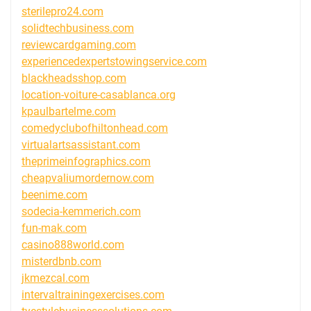
sterilepro24.com
solidtechbusiness.com
reviewcardgaming.com
experiencedexpertstowingservice.com
blackheadsshop.com
location-voiture-casablanca.org
kpaulbartelme.com
comedyclubofhiltonhead.com
virtualartsassistant.com
theprimeinfographics.com
cheapvaliumordernow.com
beenime.com
sodecia-kemmerich.com
fun-mak.com
casino888world.com
misterdbnb.com
jkmezcal.com
intervaltrainingexercises.com