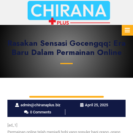
Skip
to
content
Rasakan Sensasi Gocengqq: Era
Baru Dalam Permainan Online
admin@chiranaplus.biz
April 25, 2025
0 Comments
[ad_1]
Permainan online telah menjadi hobi yang populer bagi orang -orang