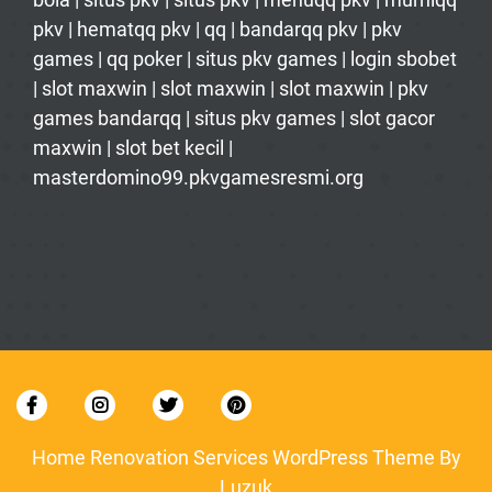
pkv
|
hematqq pkv
|
qq
|
bandarqq pkv
|
pkv
games
|
qq poker
|
situs pkv games
|
login sbobet
|
slot maxwin
|
slot maxwin
|
slot maxwin
|
pkv
games bandarqq
|
situs pkv games
|
slot gacor
maxwin
|
slot bet kecil
|
masterdomino99.pkvgamesresmi.org
Home Renovation Services WordPress Theme By
Luzuk