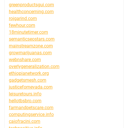
greenproductsgui.com
healthconcerning.com
rojgarind.com
fewhour.com
18minutetimer.com
semanticseostars.com
mainstreamzone.com
growmarijuanas.com
webnshare.com
overlygeneralization.com
ethiopianetwork.org
gadgetsmesh.com
justicefornevada.com
leisuretours.info
hellotbsbro.com
farmandpetscare.com
computingservice.info
caiofracini.com