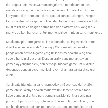
dari segala usia, menawarkan pengalaman mendebarkan dan
mendalam yang memungkinkan pemain untuk melarikan diri dari
kenyataan dan memasuki dunia fantasi dan petualangan. Dengan
kemajuan teknologi, game online telah berkembang menjadi industri
multi-miliar dolar, dengan permainan dan platform baru yang terus-
menerus dikembangkan untuk memenuhi permintaan yang meningkat.
Salah satu platform game online terbaru dan paling menarik untuk
dilalui adegan itu adalah Gocengqq. Platform ini menawarkan
pengalaman bermain game yang unik dan mendalam yang tidak
seperti hal lain di pasaran. Dengan grafik yang menakjubkan,
gameplay yang menarik, dan berbagai macam game untuk dipilih,
Gocengqq dengan cepat menjadi favorit di antara gamer di seluruh
dunia.
Salah satu fitur utama yang membedakan Gocengqq dari platform
game online lainnya adalah fokusnya untuk menciptakan rasa
kebersamaan di antara para pemainnya. Melalui fitur sosialnya,
pemain dapat terhubung satu sama lain, membentuk aliansi, dan
terlibat dalam persaingan persahabatan. Rasa persahabatan ini