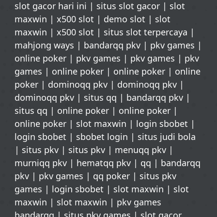
slot gacor hari ini
|
situs slot gacor
|
slot
maxwin
|
x500 slot
|
demo slot
|
slot
maxwin
|
x500 slot
|
situs slot terpercaya
|
mahjong ways
|
bandarqq pkv
|
pkv games
|
online poker
|
pkv games
|
pkv games
|
pkv
games
|
online poker
|
online poker
|
online
poker
|
dominoqq pkv
|
dominoqq pkv
|
dominoqq pkv
|
situs qq
|
bandarqq pkv
|
situs qq
|
online poker
|
online poker
|
online poker
|
slot maxwin
|
login sbobet
|
login sbobet
|
sbobet login
|
situs judi bola
|
situs pkv
|
situs pkv
|
menuqq pkv
|
murniqq pkv
|
hematqq pkv
|
qq
|
bandarqq
pkv
|
pkv games
|
qq poker
|
situs pkv
games
|
login sbobet
|
slot maxwin
|
slot
maxwin
|
slot maxwin
|
pkv games
bandarqq
|
situs pkv games
|
slot gacor