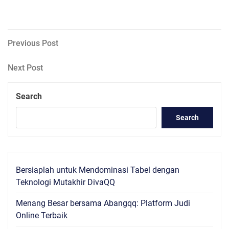
Post
Previous
Previous Post
Post
navigation
Next
Next Post
Post
Search
Search
Bersiaplah untuk Mendominasi Tabel dengan
Teknologi Mutakhir DivaQQ
Menang Besar bersama Abangqq: Platform Judi
Online Terbaik