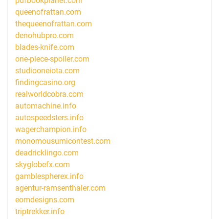
pdfbookplanet.com
queenofrattan.com
thequeenofrattan.com
denohubpro.com
blades-knife.com
one-piece-spoiler.com
studiooneiota.com
findingcasino.org
realworldcobra.com
automachine.info
autospeedsters.info
wagerchampion.info
monomousumicontest.com
deadricklingo.com
skyglobefx.com
gamblespherex.info
agentur-ramsenthaler.com
eomdesigns.com
triptrekker.info