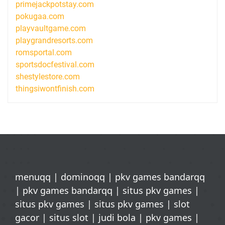
primejackpotstay.com
pokugaa.com
playvaultgame.com
playgrandresorts.com
romsportal.com
sportsdocfestival.com
shestylestore.com
thingsiwontfinish.com
menuqq
|
dominoqq
|
pkv games bandarqq
|
pkv games bandarqq
|
situs pkv games
|
situs pkv games
|
situs pkv games
|
slot
gacor
|
situs slot
|
judi bola
|
pkv games
|