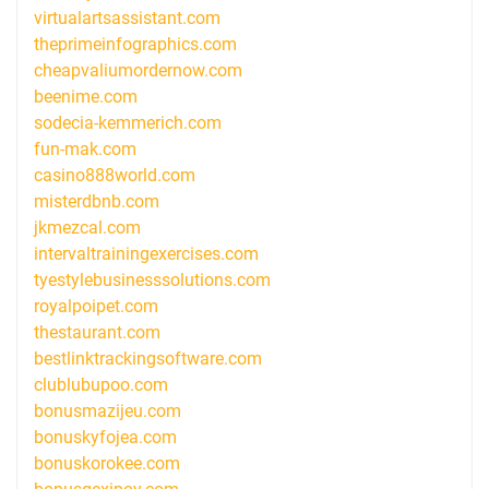
virtualartsassistant.com
theprimeinfographics.com
cheapvaliumordernow.com
beenime.com
sodecia-kemmerich.com
fun-mak.com
casino888world.com
misterdbnb.com
jkmezcal.com
intervaltrainingexercises.com
tyestylebusinesssolutions.com
royalpoipet.com
thestaurant.com
bestlinktrackingsoftware.com
clublubupoo.com
bonusmazijeu.com
bonuskyfojea.com
bonuskorokee.com