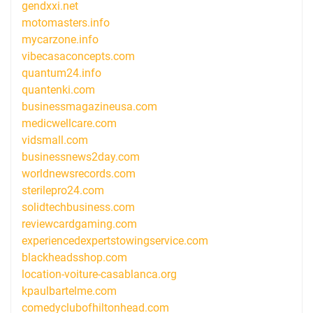
gendxxi.net
motomasters.info
mycarzone.info
vibecasaconcepts.com
quantum24.info
quantenki.com
businessmagazineusa.com
medicwellcare.com
vidsmall.com
businessnews2day.com
worldnewsrecords.com
sterilepro24.com
solidtechbusiness.com
reviewcardgaming.com
experiencedexpertstowingservice.com
blackheadsshop.com
location-voiture-casablanca.org
kpaulbartelme.com
comedyclubofhiltonhead.com