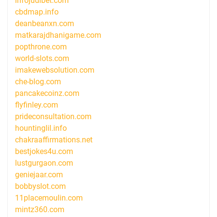
infojudibet.com
cbdmap.info
deanbeanxn.com
matkarajdhanigame.com
popthrone.com
world-slots.com
imakewebsolution.com
che-blog.com
pancakecoinz.com
flyfinley.com
prideconsultation.com
hountinglil.info
chakraaffirmations.net
bestjokes4u.com
lustgurgaon.com
geniejaar.com
bobbyslot.com
11placemoulin.com
mintz360.com