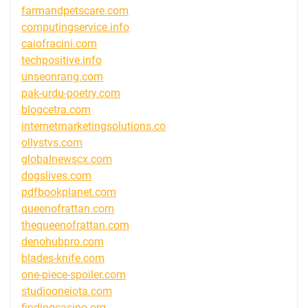
farmandpetscare.com
computingservice.info
caiofracini.com
techpositive.info
unseonrang.com
pak-urdu-poetry.com
blogcetra.com
internetmarketingsolutions.co
ollystvs.com
globalnewscx.com
dogslives.com
pdfbookplanet.com
queenofrattan.com
thequeenofrattan.com
denohubpro.com
blades-knife.com
one-piece-spoiler.com
studiooneiota.com
findingcasino.org