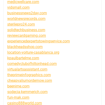
medicwellcare.com
vidsmall.com
businessnews2day.com
worldnewsrecords.com
sterilepro24.com
solidtechbusiness.com
reviewcardgaming.com
experiencedexpertstowingservice.com
blackheadsshop.com
location-voiture-casablanca.org
kpaulbartelme.com
comedyclubofhiltonhead.com
virtualartsassistant.com
theprimeinfographics.com
cheapvaliumordernow.com
beenime.com
sodecia-kemmerich.com
fun-mak.com
casino888world.com