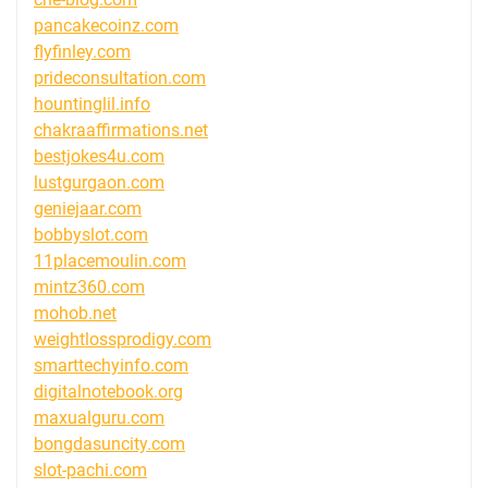
pancakecoinz.com
flyfinley.com
prideconsultation.com
hountinglil.info
chakraaffirmations.net
bestjokes4u.com
lustgurgaon.com
geniejaar.com
bobbyslot.com
11placemoulin.com
mintz360.com
mohob.net
weightlossprodigy.com
smarttechyinfo.com
digitalnotebook.org
maxualguru.com
bongdasuncity.com
slot-pachi.com