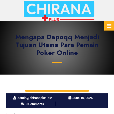
Skip
to
content
Mengapa Depoqq Menjadi
Tujuan Utama Para Pemain
Poker Online
admin@chiranaplus.biz
June 10, 2026
0 Comments