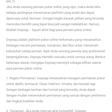
[ad_1]
Jika Anda seorang pemain poker online yang rajin, maka Anda tahu
betapa pentingnya menemukan platform yang andal dan dapat
dipercaya untuk bermain. Dengan begitu banyak pilihan yang tersedia,
mencoba memilih yang tepat bisa jadi sangat melelahkan. Namun,
lihatlah Depoqq – tujuan akhir bagi para pemain poker online.
Depoqq adalah platform poker online terkemuka yang menawarkan
berbagai macam permainan, turnamen, dan fitur untuk memenuhi
kebutuhan setiap pemain. Baik Anda seorang pemula atau profesional
berpengalaman, Depoqq memiliki sesuatu untuk semua orang. Berikut
beberapa alasan mengapa Depoqq menonjol sebagai pilihan utama
para pemain poker online:
1. Ragam Permainan: Depoqq menawarkan beragam permainan poker
untuk dipilih, termasuk Texas Hold’em, Omaha, dan banyak lagi.
Dengan berbagai taruhan dan format yang tersedia, Anda dapat
dengan mudah menemukan permainan yang sesuai dengan preferensi
dan tingkat keahlian Anda.
2. Turnamen: Jika Anda mencari aksi kompetitif, Depoqq