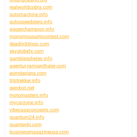
realworldcobra.com
automachine.info
autospeedsters.info
wagerchampion.info
monomousumicontest.com
deadricklingo.com
skyglobefx.com
gamblespherex.info
agentur-ramsenthaler.com
eomdesigns.com
triptrekker.info
gendxxi.net
motomasters.info
mycarzone.info
vibecasaconcepts.com
quantum24.info
quantenki.com
businessmagazineusa.com