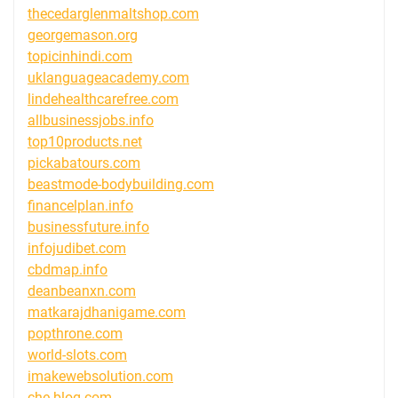
thecedarglenmaltshop.com
georgemason.org
topicinhindi.com
uklanguageacademy.com
lindehealthcarefree.com
allbusinessjobs.info
top10products.net
pickabatours.com
beastmode-bodybuilding.com
financelplan.info
businessfuture.info
infojudibet.com
cbdmap.info
deanbeanxn.com
matkarajdhanigame.com
popthrone.com
world-slots.com
imakewebsolution.com
che-blog.com