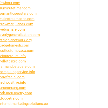
fewhour.com
18minutetimer.com
semanticseostars.com
mainstreamzone.com
growmarijuanas.com
webnshare.com
overlygeneralization.com
ethiopianetwork.org
gadgetsmesh.com
justicefornevada.com
leisuretours.info
hellotbsbro.com
farmandpetscare.com
computingservice.info
caiofracini.com
techpositive.info
unseonrang.com
pak-urdu-poetry.com
blogcetra.com
internetmarketingsolutions.co