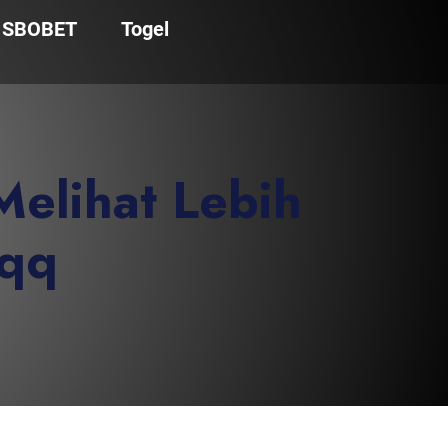
SBOBET
Togel
Melihat Lebih
kqq