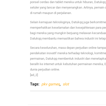
ponsel cerdas dan tablet mereka untuk hiburan, Datukq
seluler yang lancar dan menyenangkan. Artinya, pemain d
di rumah maupun di perjalanan.
Selain kemajuan teknologinya, Datukqq juga berkomitmen
memperhatikan keselamatan dan kesejahteraan para p
bagi mereka yang mungkin berjuang melawan kecanduan
Datukqq membantu memastikan bahwa industri ini teta
Secara keseluruhan, masa depan perjudian online tamp
pendekatan inovatif mereka terhadap teknologi, komitm
permainan, Datukqq membentuk industri dan menetapkan
beralih ke internet untuk kebutuhan permainan mereka,
dunia perjudian online.
[ad_2]
Tags:
pkv games
,
slot