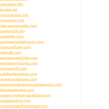
triptrekker.info
gendxxi.net
motomasters.info
mycarzone.info
vibecasaconcepts.com
quantum24.info
quantenki.com
businessmagazineusa.com
medicwellcare.com
vidsmall.com
businessnews2day.com
worldnewsrecords.com
sterilepro24.com
solidtechbusiness.com
reviewcardgaming.com
experiencedexpertstowingservice.com
blackheadsshop.com
location-voiture-casablanca.org
kpaulbartelme.com
comedyclubofhiltonhead.com