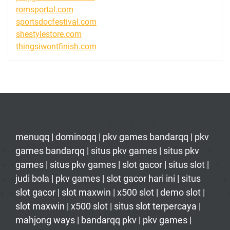
romsportal.com
sportsdocfestival.com
shestylestore.com
thingsiwontfinish.com
menuqq
|
dominoqq
|
pkv games bandarqq
|
pkv
games bandarqq
|
situs pkv games
|
situs pkv
games
|
situs pkv games
|
slot gacor
|
situs slot
|
judi bola
|
pkv games
|
slot gacor hari ini
|
situs
slot gacor
|
slot maxwin
|
x500 slot
|
demo slot
|
slot maxwin
|
x500 slot
|
situs slot terpercaya
|
mahjong ways
|
bandarqq pkv
|
pkv games
|