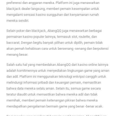
preferensi dan anggaran mereka. Platform ini juga menawarkan
blackjack dealer langsung, memberi pemain kesempatan untuk
mengalami sensasi kasino sungguhan dari kenyamanan rumah
mereka sendiri.
Selain poker dan blackjack, AbangQQ juga menawarkan berbagai
permainan kasino populer lainnya, termasuk slot, roulette, dan
baccarat. Dengan begitu banyak pilihan untuk dipilih, pemain tidak
akan pernah kehabisan cara untuk bersenang -senang dan berpotensi
menang besar.
Salah satu hal yang membedakan AbangQQ dari kasino online lainnya
adalah komitmennya untuk menyediakan lingkungan game yang aman
dan adil. Platform ini menggunakan teknologi enkripsi canggih untuk
melindungi informasi pribadi dan keuangan pemain, memastikan
bahwa data mereka selalu aman. Selain itu, semua game secara
teratur diaudit untuk memastikan bahwa mereka adil dan tidak
memihak, memberi pemain ketenangan pikiran bahwa mereka
mendapatkan pengalaman bermain game yang benar -benar acak.