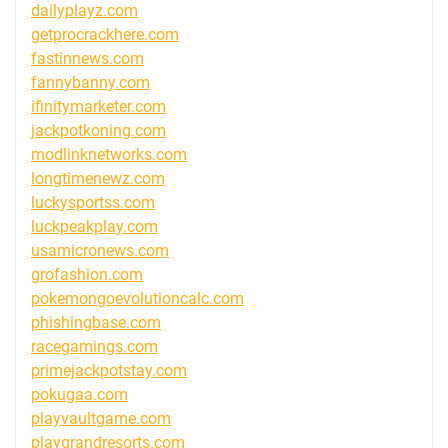
dailyplayz.com
getprocrackhere.com
fastinnews.com
fannybanny.com
ifinitymarketer.com
jackpotkoning.com
modlinknetworks.com
longtimenewz.com
luckysportss.com
luckpeakplay.com
usamicronews.com
grofashion.com
pokemongoevolutioncalc.com
phishingbase.com
racegamings.com
primejackpotstay.com
pokugaa.com
playvaultgame.com
playgrandresorts.com