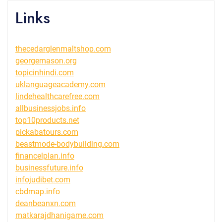
Links
thecedarglenmaltshop.com
georgemason.org
topicinhindi.com
uklanguageacademy.com
lindehealthcarefree.com
allbusinessjobs.info
top10products.net
pickabatours.com
beastmode-bodybuilding.com
financelplan.info
businessfuture.info
infojudibet.com
cbdmap.info
deanbeanxn.com
matkarajdhanigame.com