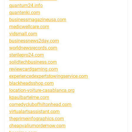
quantum24.info
quantenki.com
businessmagazineusa.com
medicwellcare.com
vidsmall.com
businessnews2day.com
worldnewsrecords.com
sterilepro24.com
solidtechbusiness.com
reviewcardgaming.com
experiencedexpertstowingservice.com
blackheadsshop.com
location-voiture-casablanca.org
kpaulbartelme.com
comedyclubofhiltonhead.com
virtualartsassistant.com
theprimeinfographics.com
cheapvaliumordernow.com