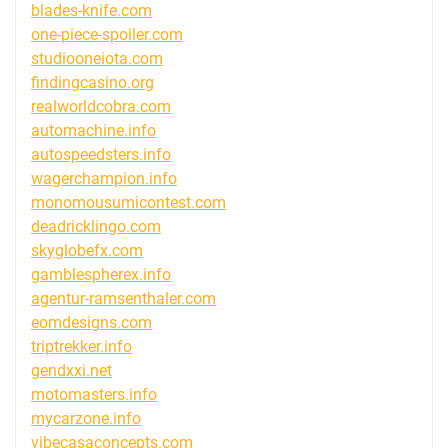
blades-knife.com
one-piece-spoiler.com
studiooneiota.com
findingcasino.org
realworldcobra.com
automachine.info
autospeedsters.info
wagerchampion.info
monomousumicontest.com
deadricklingo.com
skyglobefx.com
gamblespherex.info
agentur-ramsenthaler.com
eomdesigns.com
triptrekker.info
gendxxi.net
motomasters.info
mycarzone.info
vibecasaconcepts.com