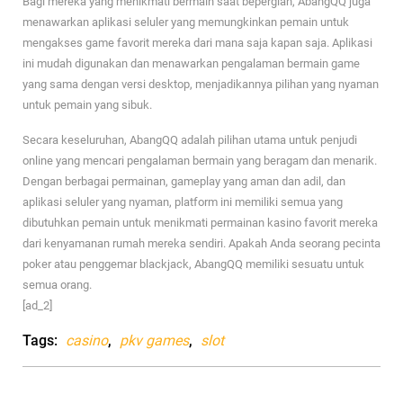
Bagi mereka yang menikmati bermain saat bepergian, AbangQQ juga
menawarkan aplikasi seluler yang memungkinkan pemain untuk
mengakses game favorit mereka dari mana saja kapan saja. Aplikasi
ini mudah digunakan dan menawarkan pengalaman bermain game
yang sama dengan versi desktop, menjadikannya pilihan yang nyaman
untuk pemain yang sibuk.
Secara keseluruhan, AbangQQ adalah pilihan utama untuk penjudi
online yang mencari pengalaman bermain yang beragam dan menarik.
Dengan berbagai permainan, gameplay yang aman dan adil, dan
aplikasi seluler yang nyaman, platform ini memiliki semua yang
dibutuhkan pemain untuk menikmati permainan kasino favorit mereka
dari kenyamanan rumah mereka sendiri. Apakah Anda seorang pecinta
poker atau penggemar blackjack, AbangQQ memiliki sesuatu untuk
semua orang.
[ad_2]
Tags:
casino
,
pkv games
,
slot