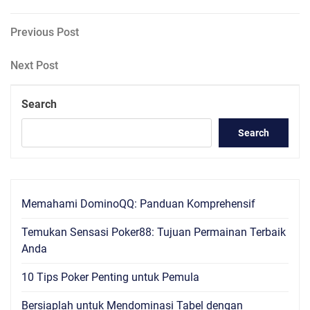
Post
Previous
Previous Post
Post
navigation
Next
Next Post
Post
Search
Search
Memahami DominoQQ: Panduan Komprehensif
Temukan Sensasi Poker88: Tujuan Permainan Terbaik
Anda
10 Tips Poker Penting untuk Pemula
Bersiaplah untuk Mendominasi Tabel dengan