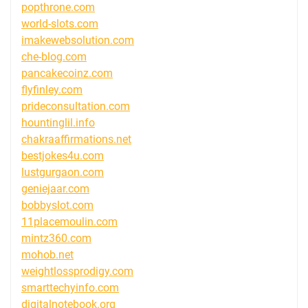
popthrone.com
world-slots.com
imakewebsolution.com
che-blog.com
pancakecoinz.com
flyfinley.com
prideconsultation.com
hountinglil.info
chakraaffirmations.net
bestjokes4u.com
lustgurgaon.com
geniejaar.com
bobbyslot.com
11placemoulin.com
mintz360.com
mohob.net
weightlossprodigy.com
smarttechyinfo.com
digitalnotebook.org