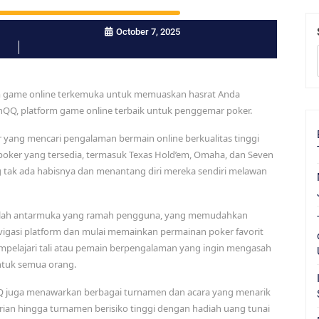
October 7, 2025
m game online terkemuka untuk memuaskan hasrat Anda
onQQ, platform game online terbaik untuk penggemar poker.
 yang mencari pengalaman bermain online berkualitas tinggi
ker yang tersedia, termasuk Texas Hold’em, Omaha, dan Seven
 tak ada habisnya dan menantang diri mereka sendiri melawan
adalah antarmuka yang ramah pengguna, yang memudahkan
igasi platform dan mulai memainkan permainan poker favorit
pelajari tali atau pemain berpengalaman yang ingin mengasah
ntuk semua orang.
QQ juga menawarkan berbagai turnamen dan acara yang menarik
harian hingga turnamen berisiko tinggi dengan hadiah uang tunai