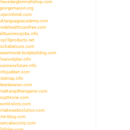
thecedarglenmaltshop.com
georgemason.org
topicinhindi.com
uklanguageacademy.com
lindehealthcarefree.com
allbusinessjobs.info
top10products.net
pickabatours.com
beastmode-bodybuilding.com
financelplan.info
businessfuture.info
infojudibet.com
cbdmap.info
deanbeanxn.com
matkarajdhanigame.com
popthrone.com
world-slots.com
imakewebsolution.com
che-blog.com
pancakecoinz.com
flyfinley.com