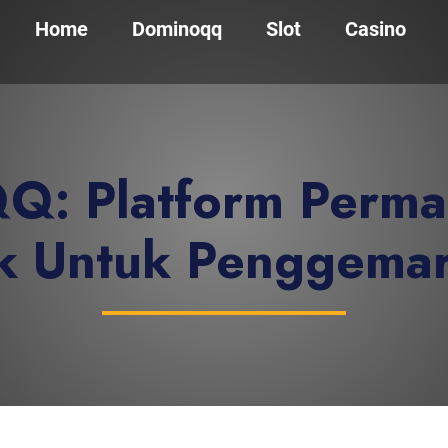
Home
Dominoqq
Slot
Casino
: Platform Perma
k Untuk Penggema