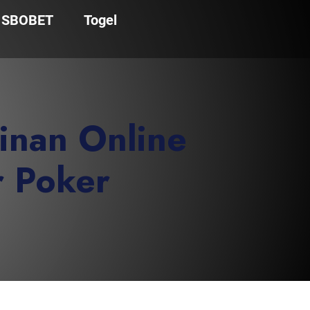
SBOBET
Togel
inan Online
r Poker