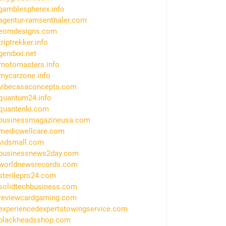
gamblespherex.info
agentur-ramsenthaler.com
eomdesigns.com
triptrekker.info
gendxxi.net
motomasters.info
mycarzone.info
vibecasaconcepts.com
quantum24.info
quantenki.com
businessmagazineusa.com
medicwellcare.com
vidsmall.com
businessnews2day.com
worldnewsrecords.com
sterilepro24.com
solidtechbusiness.com
reviewcardgaming.com
experiencedexpertstowingservice.com
blackheadsshop.com