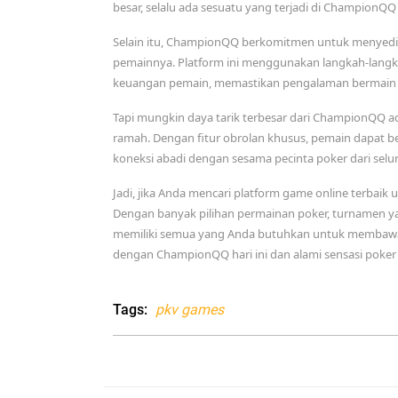
besar, selalu ada sesuatu yang terjadi di ChampionQQ
Selain itu, ChampionQQ berkomitmen untuk menyed
pemainnya. Platform ini menggunakan langkah-langk
keuangan pemain, memastikan pengalaman bermain 
Tapi mungkin daya tarik terbesar dari ChampionQQ
ramah. Dengan fitur obrolan khusus, pemain dapat beri
koneksi abadi dengan sesama pecinta poker dari selu
Jadi, jika Anda mencari platform game online terbaik 
Dengan banyak pilihan permainan poker, turnamen 
memiliki semua yang Anda butuhkan untuk membawa 
dengan ChampionQQ hari ini dan alami sensasi poker
Tags:
pkv games