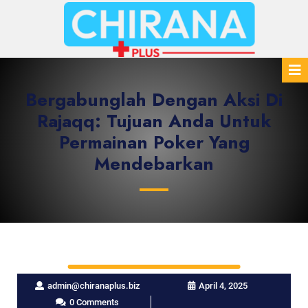
Skip
to
content
Bergabunglah Dengan Aksi Di
Rajaqq: Tujuan Anda Untuk
Permainan Poker Yang
Mendebarkan
admin@chiranaplus.biz
April 4, 2025
0 Comments