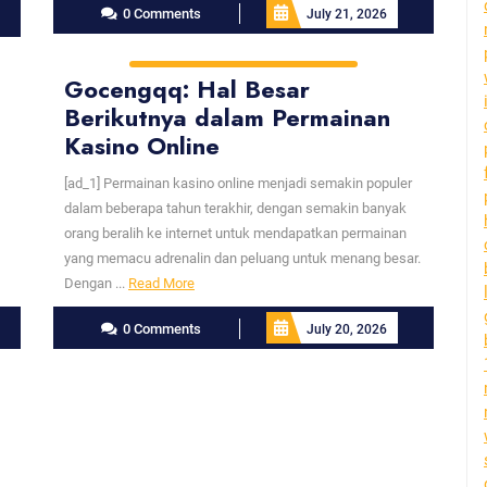
0 Comments
July 21, 2026
Gocengqq: Hal Besar
Berikutnya dalam Permainan
Kasino Online
[ad_1] Permainan kasino online menjadi semakin populer
dalam beberapa tahun terakhir, dengan semakin banyak
orang beralih ke internet untuk mendapatkan permainan
yang memacu adrenalin dan peluang untuk menang besar.
Read
Dengan ...
Read More
More
0 Comments
July 20, 2026