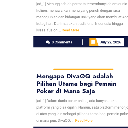
[ad_1] Menuqq adalah permata tersembunyi dalam dunia
kuliner, menawarkan menu yang penuh dengan rasa
menggiurkan dan hidangan unik yang akan membuat An
ketagihan. Dari masakan tradisional Indonesia hingga
Read
kreasi fusion ...
Read More
More
0 Comments
July 22, 2026
Mengapa DivaQQ adalah
Pilihan Utama bagi Pemain
Poker di Mana Saja
[ad_1] Dalam dunia poker online, ada banyak sekali
platform yang bisa dipilih. Namun, satu platform menonjo
di atas yang lain sebagai pilihan utama bagi pemain poke
Read
di mana pun: DivaQQ. ...
Read More
More