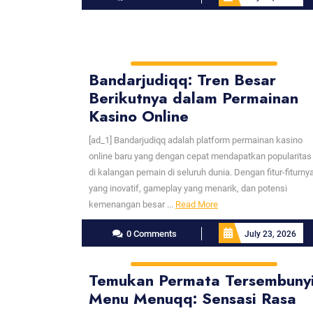
Bandarjudiqq: Tren Besar
Berikutnya dalam Permainan
Kasino Online
[ad_1] Bandarjudiqq adalah platform permainan kasino
online baru yang dengan cepat mendapatkan popularitas
di kalangan pemain di seluruh dunia. Dengan fitur-fiturny
yang inovatif, gameplay yang menarik, dan potensi
Read
kemenangan besar ...
Read More
More
0 Comments
July 23, 2026
Temukan Permata Tersembuny
Menu Menuqq: Sensasi Rasa