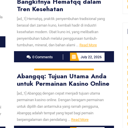
Bangkitnya Hematqq dalam
Tren Kesehatan
da
[ad_1] Hematqq, praktik penyembuhan tradisional yang
berasal dari zaman kuno, kembali hadir di industri
kesehatan modern. Obat kuno ini, yang melibatkan
penyembuhan tubuh melalui penggunaan tumbuh-
Read
tumbuhan, mineral, dan bahan alami ...
Read More
More
0 Comments
July 22, 2026
Abangqq: Tujuan Utama Anda
untuk Permainan Kasino Online
[ad_1] Abangqq dengan cepat menjadi tujuan utama
permainan kasino online. Dengan beragam permainan
untuk dipilih dan antarmuka yang ramah pengguna,
l
Abangqq adalah tempat yang tepat bagi pemain
r
Read
berpengalaman dan pendatang ...
Read More
More