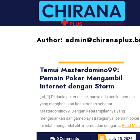
Skip
to
content
Author:
admin@chiranaplus.b
Temui Masterdomino99:
Pemain Poker Mengambil
Internet dengan Storm
[ad_1] Di dunia poker online, hanya ada sedikit pemain
yang menghasilkan kesuksesan sebesar
Masterdomino99. Dengan keterampilannya yang
mengesankan dan gameplay strategisnya, pemain poker
ini telah mengambil alih internet dan dengan ...
Read Mor
0 Comments
July 25, 2026