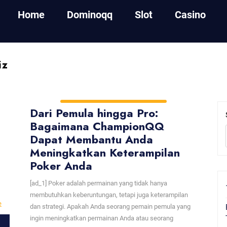
Home
Dominoqq
Slot
Casino
iz
Dari Pemula hingga Pro:
Bagaimana ChampionQQ
Dapat Membantu Anda
Meningkatkan Keterampilan
Poker Anda
[ad_1] Poker adalah permainan yang tidak hanya
membutuhkan keberuntungan, tetapi juga keterampilan
Read
e
dan strategi. Apakah Anda seorang pemain pemula yang
More
ingin meningkatkan permainan Anda atau seorang